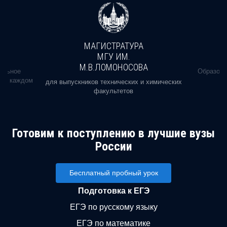
МАГИСТРАТУРА
МГУ ИМ.
М.В.ЛОМОНОСОВА
альное
Образова
ь в каждом
для выпускников технических и химических
факультетов
Готовим к поступлению в лучшие вузы
России
Бесплатный пробный урок
Подготовка к ЕГЭ
ЕГЭ по русскому языку
ЕГЭ по математике