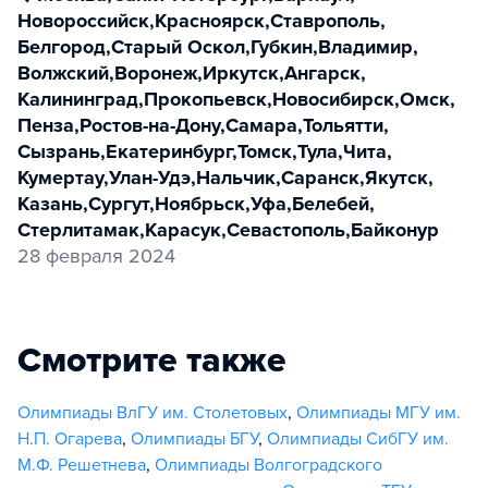
Новороссийск
,
Красноярск
,
Ставрополь
,
Белгород
,
Старый Оскол
,
Губкин
,
Владимир
,
Волжский
,
Воронеж
,
Иркутск
,
Ангарск
,
Калининград
,
Прокопьевск
,
Новосибирск
,
Омск
,
Пенза
,
Ростов-на-Дону
,
Самара
,
Тольятти
,
Сызрань
,
Екатеринбург
,
Томск
,
Тула
,
Чита
,
Кумертау
,
Улан-Удэ
,
Нальчик
,
Саранск
,
Якутск
,
Казань
,
Сургут
,
Ноябрьск
,
Уфа
,
Белебей
,
Стерлитамак
,
Карасук
,
Севастополь
,
Байконур
28 февраля 2024
Смотрите также
Олимпиады ВлГУ им. Столетовых
,
Олимпиады МГУ им.
Н.П. Огарева
,
Олимпиады БГУ
,
Олимпиады СибГУ им.
М.Ф. Решетнева
,
Олимпиады Волгоградского