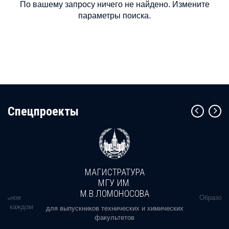
По вашему запросу ничего не найдено. Измените
параметры поиска.
Cпецпроекты
МАГИСТРАТУРА
МГУ ИМ.
М.В.ЛОМОНОСОВА
альное
Образова
ь в каждом
для выпускников технических и химических
факультетов