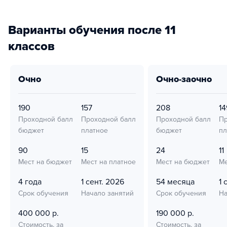
Варианты обучения после 11
классов
очно
очно-заочно
190
157
208
14
Проходной балл
Проходной балл
Проходной балл
Пр
бюджет
платное
бюджет
пл
90
15
24
11
Мест на бюджет
Мест на платное
Мест на бюджет
Ме
4 года
1 сент. 2026
54 месяца
1 
Срок обучения
Начало занятий
Срок обучения
На
400 000 р.
190 000 р.
Стоимость, за
Стоимость, за