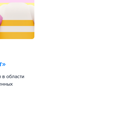
т
»
 в области
енных