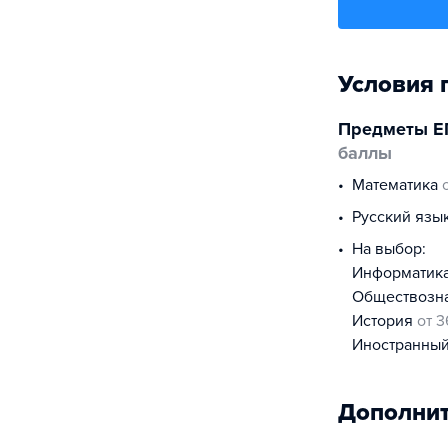
Условия 
Предметы Е
баллы
математика
русский язы
На выбор:
информатик
обществоз
история
от 3
иностранны
Дополнит