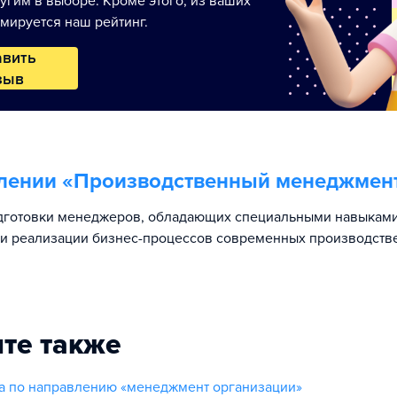
угим в выборе. Кроме этого, из ваших
мируется наш рейтинг.
авить
зыв
лении «
Производственный менеджмен
дготовки менеджеров, обладающих специальными навыками
и реализации бизнес-процессов современных производств
те также
а по направлению «менеджмент организации»