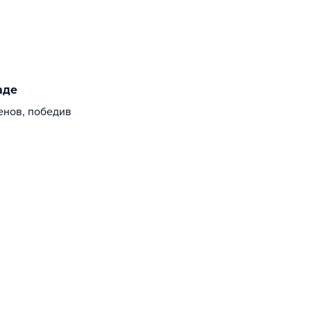
аде
енов, победив