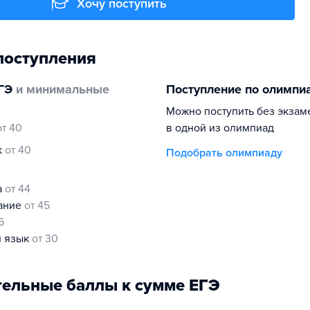
Хочу поступить
поступления
ГЭ
и минимальные
Поступление по олимпи
Можно поступить без экзам
от 40
в одной из олимпиад
к
от 40
Подобрать олимпиаду
а
от 44
нание
от 45
6
й язык
от 30
ельные баллы к сумме ЕГЭ