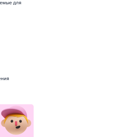
уемые для
ения