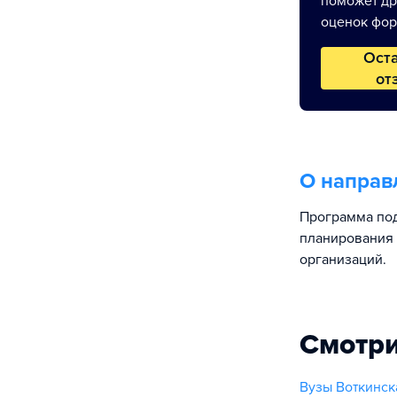
поможет др
оценок фор
Ост
от
О направ
Программа по
планирования 
организаций.
Смотри
Вузы Воткинск