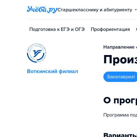
Старшекласснику и абитуриенту
Подготовка к ЕГЭ и ОГЭ
Профориентация
Направление 
Прои
Воткинский филиал
бакалавриат
О про
Программа под
Варианты