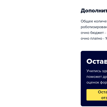
Дополни
Общее количес
роботизирован
очно бюджет - 
очно платно - 1
Остав
Учились зде
поможет др
оценок фор
Ост
от