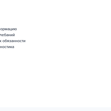
формацию
олебаний
их обязанности
ностика