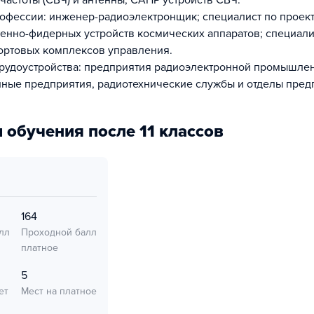
частоты (СВЧ) и антенны; САПР устройств СВЧ.
фессии: инженер-радиоэлектронщик; специалист по проек
тенно-фидерных устройств космических аппаратов; специали
ортовых комплексов управления.
рудоустройства: предприятия радиоэлектронной промышлен
ные предприятия, радиотехнические службы и отделы пред
 обучения после 11 классов
164
лл
Проходной балл
платное
5
ет
Мест на платное