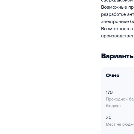
сверхвысокой 
Возможные про
разработке ан
электронике б
Возможность т
производствен
Варианты
очно
170
Проходной ба
бюджет
20
Мест на бюдж