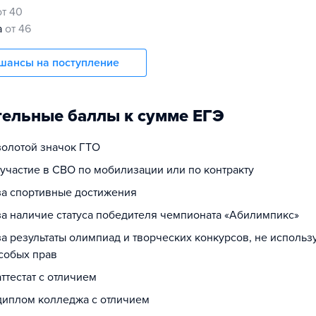
от 40
а
от 46
шансы на поступление
ельные баллы к сумме ЕГЭ
 золотой значок ГТО
 участие в СВО по мобилизации или по контракту
 за спортивные достижения
за наличие статуса победителя чемпионата «Абилимпикс»
за результаты олимпиад и творческих конкурсов, не исполь
собых прав
аттестат с отличием
 диплом колледжа с отличием