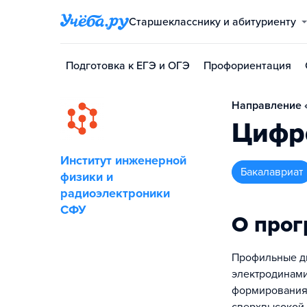
Старшекласснику и абитуриенту
Подготовка к ЕГЭ и ОГЭ
Профориентация
Направление «
Цифр
Институт инженерной
бакалавриат
физики и
радиоэлектроники
СФУ
О про
Профильные ди
электродинами
формирования 