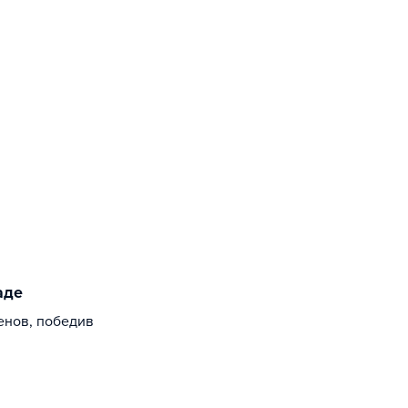
аде
енов, победив