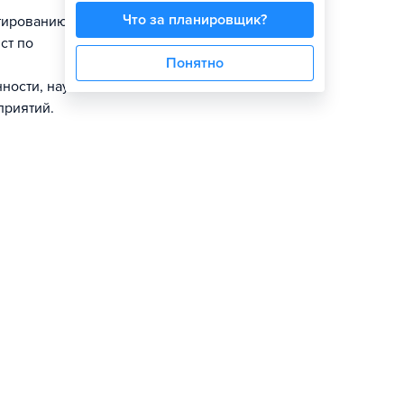
Что за планировщик?
тированию и
ст по
Понятно
ности, научно-
приятий.