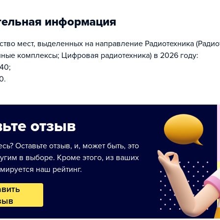
тельная информация
тво мест, выделенных на направление Радиотехника (Радио
ные комплексы; Цифровая радиотехника) в 2026 году:
40;
0.
ьте отзыв
сь? Оставьте отзыв, и, может быть, это
угим в выборе. Кроме этого, из ваших
мируется наш рейтинг.
авить
зыв