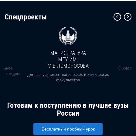
Cпецпроекты
МАГИСТРАТУРА
МГУ ИМ.
М.В.ЛОМОНОСОВА
альное
Образова
ь в каждом
для выпускников технических и химических
факультетов
Готовим к поступлению в лучшие вузы
России
Бесплатный пробный урок