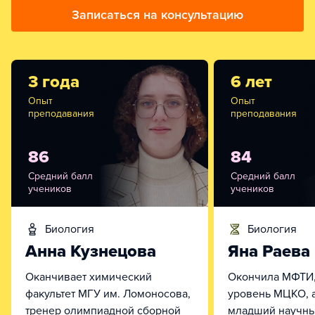
Записаться на консультацию
3 года
6 лет
Опыт
Опыт
преподавания
преподавания
86
84
Средний балл
Средний балл
учеников
учеников
биология
биология
Анна Кузнецова
Яна Раева
Оканчивает химический
Окончила МФТИ,
факультет МГУ им. Ломоносова,
уровень МЦКО, а
тренер олимпиадной сборной
младший научны