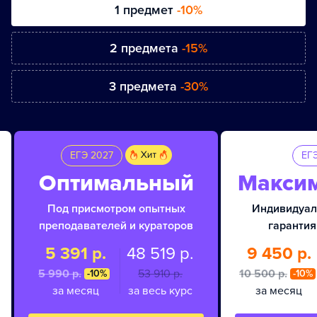
1 предмет
-10%
2 предмета
-15%
3 предмета
-30%
ЕГЭ 2027
ЕГ
Оптимальный
Макси
Под присмотром опытных
Индивидуал
преподавателей и кураторов
гарантия
5 391 р.
48 519 р.
9 450 р.
5 990 p.
53 910 p.
10 500 p.
-10%
-10%
за месяц
за весь курс
за месяц