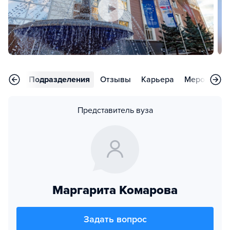
аммы
Подразделения
Отзывы
Карьера
Мероприят
Представитель вуза
Маргарита Комарова
Задать вопрос