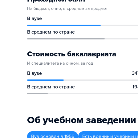
На бюджет, очно, в среднем за предмет
В вузе
В среднем по стране
Стоимость бакалавриата
И специалитета на очном, за год
В вузе
34
В среднем по стране
19
Об учебном заведении
Вуз
основан в
1956
Есть военный учебный 