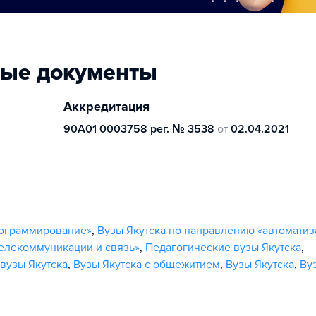
ные документы
Аккредитация
90А01 0003758 рег. № 3538
от
02.04.2021
рограммирование»
,
Вузы Якутска по направлению «автомати
телекоммуникации и связь»
,
Педагогические вузы Якутска
,
вузы Якутска
,
Вузы Якутска с общежитием
,
Вузы Якутска
,
Ву