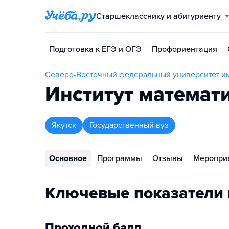
Старшекласснику и абитуриенту
Подготовка к ЕГЭ и ОГЭ
Профориентация
Северо-Восточный федеральный университет и
Институт математ
Якутск
Государственный вуз
Основное
Программы
Отзывы
Меропри
Ключевые показатели 
Проходной балл