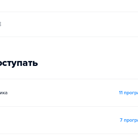
8
оступать
ика
11 прог
7 прог