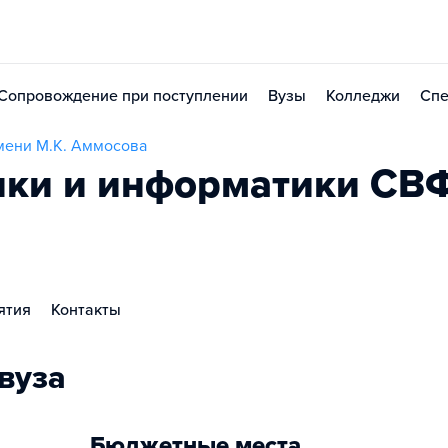
Сопровождение при поступлении
Вузы
Колледжи
Спе
мени М.К. Аммосова
ики и информатики СВ
ятия
Контакты
вуза
Бюджетные места